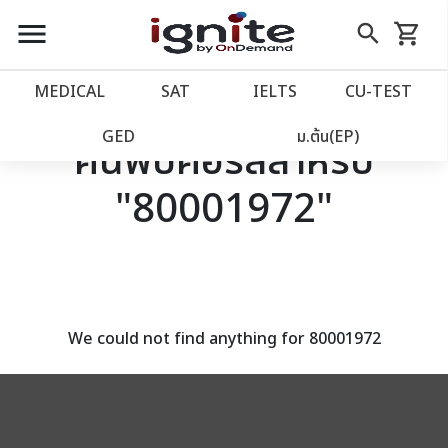
close
close
Skip
menu
search
shopping_cart
รถเข็น
to
Content
หน้าแรก
account_balance
MEDICAL
SAT
IELTS
CU‑TEST
เว็บไซต์อิกไนท์
power_settings_new
GED
ม.ต้น(EP)
ค้นพบคอร์สสำหรับ
"80001972"
โปรโมชั่น
local_offer
วางแผนการเรียน
import_contacts
เข้าสู่ระบบ
account_circle
We could not find anything for 80001972
ลงทะเบียน
assignment