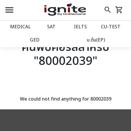
close
close
Skip
menu
search
shopping_cart
รถเข็น
to
Content
หน้าแรก
account_balance
MEDICAL
SAT
IELTS
CU‑TEST
เว็บไซต์อิกไนท์
power_settings_new
GED
ม.ต้น(EP)
ค้นพบคอร์สสำหรับ
"80002039"
โปรโมชั่น
local_offer
วางแผนการเรียน
import_contacts
เข้าสู่ระบบ
account_circle
We could not find anything for 80002039
ลงทะเบียน
assignment