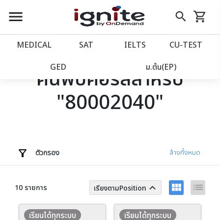
close
close
Skip
menu
search
shopping_cart
รถเข็น
to
Content
หน้าแรก
account_balance
MEDICAL
SAT
IELTS
CU‑TEST
เว็บไซต์อิกไนท์
power_settings_new
GED
ม.ต้น(EP)
ค้นพบคอร์สสำหรับ
"80002040"
โปรโมชั่น
local_offer
วางแผนการเรียน
import_contacts
เข้าสู่ระบบ
account_circle
ตัวกรอง
ล้างทั้งหมด
ลงทะเบียน
assignment
view_module
list
keyboard_arrow_up
10 รายการ
เรียงตามPosition
เรียนได้ทุกระบบ
เรียนได้ทุกระบบ