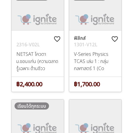
ฟิสิกส์
favorite_border
favorite_border
2316-V02L
1301-V12L
NETSAT โควตา
V-Series Physics
ม.ขอนแก่น (ความฉลาด
TCAS เล่ม 1 : กลุ่ม
รู้เฉพาะ ด้านชีวว
กลศาสตร์ 1 (Co
฿2,400.00
฿1,700.00
เรียนได้ทุกระบบ