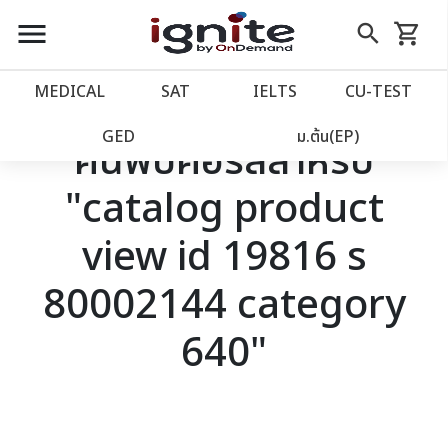
close
close
Skip
menu
search
shopping_cart
รถเข็น
to
Content
หน้าแรก
account_balance
MEDICAL
SAT
IELTS
CU‑TEST
เว็บไซต์อิกไนท์
power_settings_new
GED
ม.ต้น(EP)
ค้นพบคอร์สสำหรับ
"catalog product
โปรโมชั่น
local_offer
view id 19816 s
วางแผนการเรียน
import_contacts
80002144 category
เข้าสู่ระบบ
account_circle
640"
ลงทะเบียน
assignment