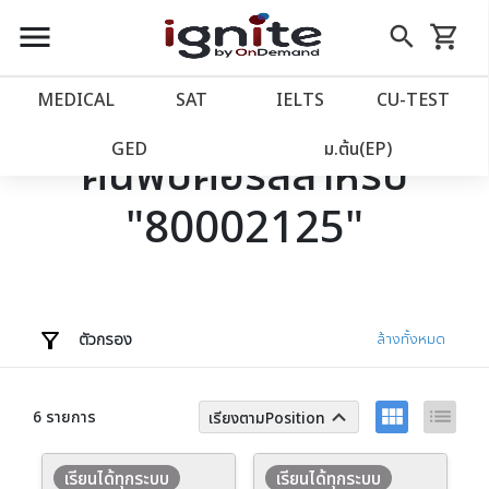
close
close
Skip
menu
search
shopping_cart
รถเข็น
to
Content
หน้าแรก
account_balance
MEDICAL
SAT
IELTS
CU‑TEST
เว็บไซต์อิกไนท์
power_settings_new
GED
ม.ต้น(EP)
ค้นพบคอร์สสำหรับ
"80002125"
โปรโมชั่น
local_offer
วางแผนการเรียน
import_contacts
เข้าสู่ระบบ
account_circle
ตัวกรอง
ล้างทั้งหมด
ลงทะเบียน
assignment
view_module
list
keyboard_arrow_up
6 รายการ
เรียงตามPosition
เรียนได้ทุกระบบ
เรียนได้ทุกระบบ