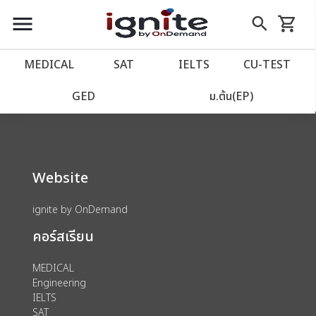
close
close
Skip
menu
search
shopping_cart
รถเข็น
to
Content
หน้าแรก
account_balance
MEDICAL
SAT
IELTS
CU‑TEST
We could not find anything for 80002770
เว็บไซต์อิกไนท์
power_settings_new
GED
ม.ต้น(EP)
โปรโมชั่น
local_offer
Website
วางแผนการเรียน
import_contacts
ignite by OnDemand
เข้าสู่ระบบ
account_circle
คอร์สเรียน
ลงทะเบียน
assignment
MEDICAL
Engineering
IELTS
SAT