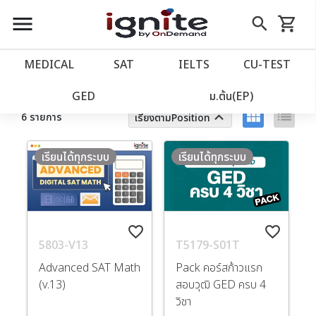
close
close
Skip
menu
search
shopping_cart
รถเข็น
to
Content
หน้าแรก
account_balance
MEDICAL
SAT
IELTS
CU‑TEST
ตัวกรอง
ล้างทั้งหมด
เว็บไซต์อิกไนท์
power_settings_new
GED
ม.ต้น(EP)
view_module
list
keyboard_arrow_up
6 รายการ
เรียงตามPosition
โปรโมชั่น
local_offer
เรียนได้ทุกระบบ
เรียนได้ทุกระบบ
วางแผนการเรียน
import_contacts
เข้าสู่ระบบ
account_circle
favorite_border
favorite_border
5803-V13
T5179-S01T
ลงทะเบียน
assignment
Advanced SAT Math
Pack คอร์สก้าวแรก
(v.13)
สอบวุฒิ GED ครบ 4
วิชา