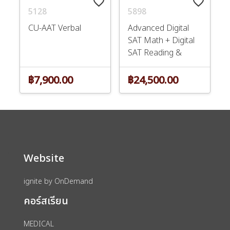
favorite_border
favorite_border
5128
5898
CU-AAT Verbal
Advanced Digital
SAT Math + Digital
SAT Reading &
Writing
฿7,900.00
฿24,500.00
Website
ignite by OnDemand
คอร์สเรียน
MEDICAL