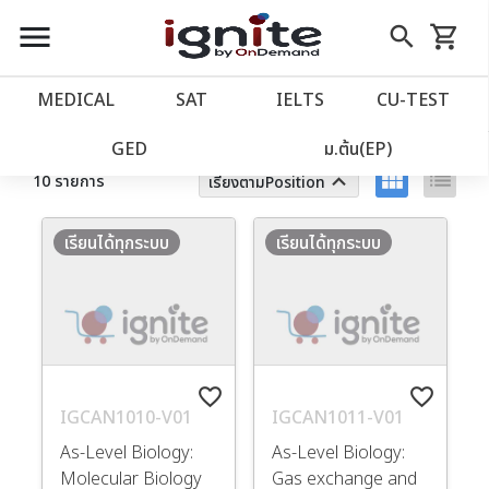
close
close
Skip
menu
search
shopping_cart
รถเข็น
to
Content
หน้าแรก
account_balance
MEDICAL
SAT
IELTS
CU‑TEST
ตัวกรอง
ล้างทั้งหมด
เว็บไซต์อิกไนท์
power_settings_new
GED
ม.ต้น(EP)
view_module
list
keyboard_arrow_up
10 รายการ
เรียงตามPosition
โปรโมชั่น
local_offer
เรียนได้ทุกระบบ
เรียนได้ทุกระบบ
วางแผนการเรียน
import_contacts
เข้าสู่ระบบ
account_circle
favorite_border
favorite_border
ลงทะเบียน
assignment
IGCAN1010-V01
IGCAN1011-V01
As-Level Biology:
As-Level Biology:
Molecular Biology
Gas exchange and