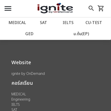
close
close
Skip
menu
search
shopping_cart
รถเข็น
to
Content
หน้าแรก
account_balance
MEDICAL
SAT
IELTS
CU‑TEST
We could not find anything for 80001863
เว็บไซต์อิกไนท์
power_settings_new
GED
ม.ต้น(EP)
โปรโมชั่น
local_offer
Website
วางแผนการเรียน
import_contacts
ignite by OnDemand
เข้าสู่ระบบ
account_circle
คอร์สเรียน
ลงทะเบียน
assignment
MEDICAL
Engineering
IELTS
SAT