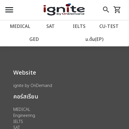
close
close
Skip
menu
search
shopping_cart
รถเข็น
to
Content
หน้าแรก
account_balance
MEDICAL
SAT
IELTS
CU‑TEST
We could not find anything for 80001863
เว็บไซต์อิกไนท์
power_settings_new
GED
ม.ต้น(EP)
โปรโมชั่น
local_offer
Website
วางแผนการเรียน
import_contacts
ignite by OnDemand
เข้าสู่ระบบ
account_circle
คอร์สเรียน
ลงทะเบียน
assignment
MEDICAL
Engineering
IELTS
SAT