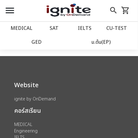
close
close
Skip
menu
search
shopping_cart
รถเข็น
to
Content
หน้าแรก
account_balance
MEDICAL
SAT
IELTS
CU‑TEST
We could not find anything for catalog
เว็บไซต์อิกไนท์
power_settings_new
GED
ม.ต้น(EP)
category view s sat subject test id 379
โปรโมชั่น
local_offer
วางแผนการเรียน
import_contacts
Website
เข้าสู่ระบบ
account_circle
ignite by OnDemand
คอร์สเรียน
ลงทะเบียน
assignment
MEDICAL
Engineering
IELTS