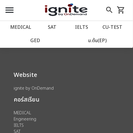
close
close
Skip
menu
search
shopping_cart
รถเข็น
to
Content
หน้าแรก
account_balance
MEDICAL
SAT
IELTS
CU‑TEST
We could not find anything for 80000875
เว็บไซต์อิกไนท์
power_settings_new
GED
ม.ต้น(EP)
โปรโมชั่น
local_offer
Website
วางแผนการเรียน
import_contacts
ignite by OnDemand
เข้าสู่ระบบ
account_circle
คอร์สเรียน
ลงทะเบียน
assignment
MEDICAL
Engineering
IELTS
SAT