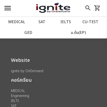
close
close
Skip
menu
search
shopping_cart
รถเข็น
to
Content
หน้าแรก
account_balance
MEDICAL
SAT
IELTS
CU‑TEST
We could not find anything for 80002039
เว็บไซต์อิกไนท์
power_settings_new
GED
ม.ต้น(EP)
โปรโมชั่น
local_offer
Website
วางแผนการเรียน
import_contacts
ignite by OnDemand
เข้าสู่ระบบ
account_circle
คอร์สเรียน
ลงทะเบียน
assignment
MEDICAL
Engineering
IELTS
SAT