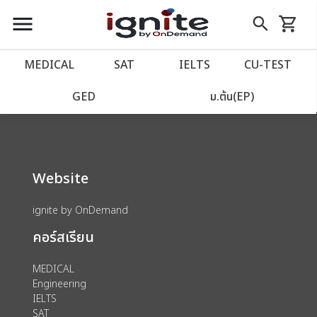
close
close
Skip
menu
search
shopping_cart
รถเข็น
to
Content
หน้าแรก
account_balance
MEDICAL
SAT
IELTS
CU‑TEST
We could not find anything for 80002040
เว็บไซต์อิกไนท์
power_settings_new
GED
ม.ต้น(EP)
โปรโมชั่น
local_offer
Website
วางแผนการเรียน
import_contacts
ignite by OnDemand
เข้าสู่ระบบ
account_circle
คอร์สเรียน
ลงทะเบียน
assignment
MEDICAL
Engineering
IELTS
SAT