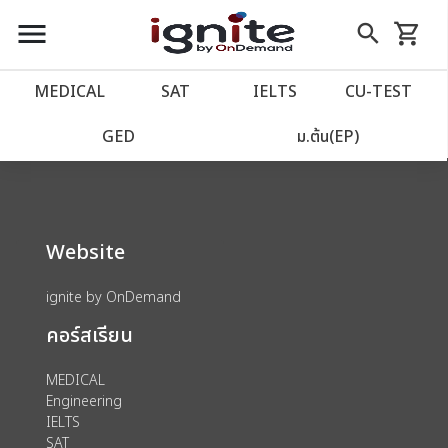
close
close
Skip
menu
search
shopping_cart
รถเข็น
to
Content
หน้าแรก
account_balance
MEDICAL
SAT
IELTS
CU‑TEST
We could not find anything for 80002040
เว็บไซต์อิกไนท์
power_settings_new
GED
ม.ต้น(EP)
โปรโมชั่น
local_offer
Website
วางแผนการเรียน
import_contacts
ignite by OnDemand
เข้าสู่ระบบ
account_circle
คอร์สเรียน
ลงทะเบียน
assignment
MEDICAL
Engineering
IELTS
SAT