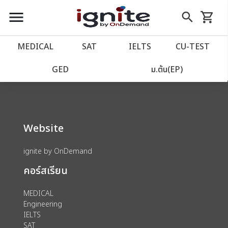
close
close
Skip
menu
search
shopping_cart
รถเข็น
to
Content
หน้าแรก
account_balance
MEDICAL
SAT
IELTS
CU‑TEST
We could not find anything for 80002125
เว็บไซต์อิกไนท์
power_settings_new
GED
ม.ต้น(EP)
โปรโมชั่น
local_offer
Website
วางแผนการเรียน
import_contacts
ignite by OnDemand
เข้าสู่ระบบ
account_circle
คอร์สเรียน
ลงทะเบียน
assignment
MEDICAL
Engineering
IELTS
SAT