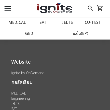
close
close
Skip
menu
search
shopping_cart
รถเข็น
to
Content
หน้าแรก
account_balance
MEDICAL
SAT
IELTS
CU‑TEST
We could not find anything for 80001172
เว็บไซต์อิกไนท์
power_settings_new
GED
ม.ต้น(EP)
โปรโมชั่น
local_offer
Website
วางแผนการเรียน
import_contacts
ignite by OnDemand
เข้าสู่ระบบ
account_circle
คอร์สเรียน
ลงทะเบียน
assignment
MEDICAL
Engineering
IELTS
SAT