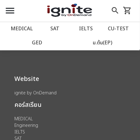
close
close
Skip
menu
search
shopping_cart
รถเข็น
to
Content
หน้าแรก
account_balance
MEDICAL
SAT
IELTS
CU‑TEST
We could not find anything for 80000179
เว็บไซต์อิกไนท์
power_settings_new
GED
ม.ต้น(EP)
โปรโมชั่น
local_offer
Website
วางแผนการเรียน
import_contacts
ignite by OnDemand
เข้าสู่ระบบ
account_circle
คอร์สเรียน
ลงทะเบียน
assignment
MEDICAL
Engineering
IELTS
SAT