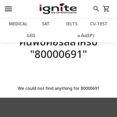
close
close
Skip
menu
search
shopping_cart
รถเข็น
to
Content
หน้าแรก
account_balance
MEDICAL
SAT
IELTS
CU‑TEST
เว็บไซต์อิกไนท์
power_settings_new
GED
ม.ต้น(EP)
ค้นพบคอร์สสำหรับ
"80000691"
โปรโมชั่น
local_offer
วางแผนการเรียน
import_contacts
เข้าสู่ระบบ
account_circle
We could not find anything for 80000691
ลงทะเบียน
assignment