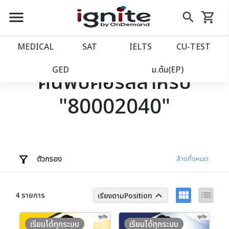
close
close
Skip
menu
search
shopping_cart
รถเข็น
to
Content
หน้าแรก
account_balance
MEDICAL
SAT
IELTS
CU‑TEST
เว็บไซต์อิกไนท์
power_settings_new
GED
ม.ต้น(EP)
ค้นพบคอร์สสำหรับ
"80002040"
โปรโมชั่น
local_offer
วางแผนการเรียน
import_contacts
เข้าสู่ระบบ
account_circle
ตัวกรอง
ล้างทั้งหมด
ลงทะเบียน
assignment
view_module
list
keyboard_arrow_up
4 รายการ
เรียงตามPosition
เรียนได้ทุกระบบ
เรียนได้ทุกระบบ