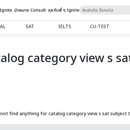
Skip
 Ignite
นัดหมาย Consult
คุยกับพี่ ๆ Ignite
to
Content
AL
SAT
IELTS
CU‑TEST
talog category view s sat
not find anything for catalog category view s sat subject t