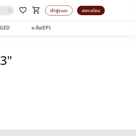
favorite_border
shopping_cart
รถเข็น
เข้าสู่ระบบ
ลงทะเบียน
GED
ม.ต้น(EP)
63"