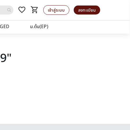
favorite_border
shopping_cart
รถเข็น
เข้าสู่ระบบ
ลงทะเบียน
GED
ม.ต้น(EP)
19"