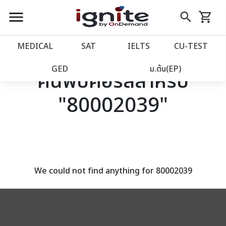
close
close
Skip
menu
search
shopping_cart
รถเข็น
to
Content
หน้าแรก
account_balance
MEDICAL
SAT
IELTS
CU‑TEST
เว็บไซต์อิกไนท์
power_settings_new
GED
ม.ต้น(EP)
ค้นพบคอร์สสำหรับ
"80002039"
โปรโมชั่น
local_offer
วางแผนการเรียน
import_contacts
เข้าสู่ระบบ
account_circle
We could not find anything for 80002039
ลงทะเบียน
assignment