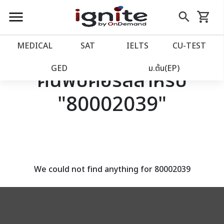
close
close
Skip
menu
search
shopping_cart
รถเข็น
to
Content
หน้าแรก
account_balance
MEDICAL
SAT
IELTS
CU‑TEST
เว็บไซต์อิกไนท์
power_settings_new
GED
ม.ต้น(EP)
ค้นพบคอร์สสำหรับ
"80002039"
โปรโมชั่น
local_offer
วางแผนการเรียน
import_contacts
เข้าสู่ระบบ
account_circle
We could not find anything for 80002039
ลงทะเบียน
assignment