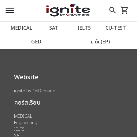
close
close
Skip
menu
search
shopping_cart
รถเข็น
to
Content
หน้าแรก
account_balance
MEDICAL
SAT
IELTS
CU‑TEST
We could not find anything for 80002040
เว็บไซต์อิกไนท์
power_settings_new
GED
ม.ต้น(EP)
โปรโมชั่น
local_offer
Website
วางแผนการเรียน
import_contacts
ignite by OnDemand
เข้าสู่ระบบ
account_circle
คอร์สเรียน
ลงทะเบียน
assignment
MEDICAL
Engineering
IELTS
SAT