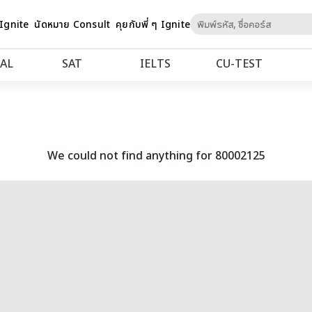
Skip
 Ignite
นัดหมาย Consult
คุยกับพี่ ๆ Ignite
to
Content
AL
SAT
IELTS
CU‑TEST
We could not find anything for 80002125