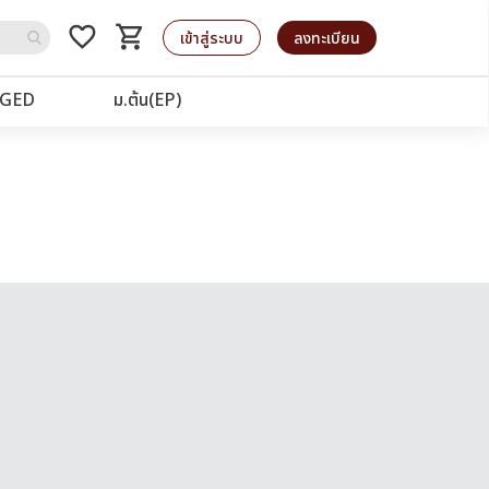
favorite_border
shopping_cart
รถเข็น
เข้าสู่ระบบ
ลงทะเบียน
GED
ม.ต้น(EP)