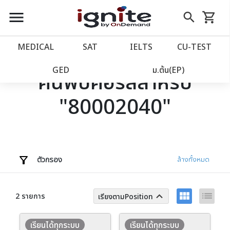
close
close
Skip
menu
search
shopping_cart
รถเข็น
to
Content
หน้าแรก
account_balance
MEDICAL
SAT
IELTS
CU‑TEST
เว็บไซต์อิกไนท์
power_settings_new
GED
ม.ต้น(EP)
ค้นพบคอร์สสำหรับ
"80002040"
โปรโมชั่น
local_offer
วางแผนการเรียน
import_contacts
เข้าสู่ระบบ
account_circle
ตัวกรอง
ล้างทั้งหมด
ลงทะเบียน
assignment
view_module
list
keyboard_arrow_up
2 รายการ
เรียงตามPosition
เรียนได้ทุกระบบ
เรียนได้ทุกระบบ