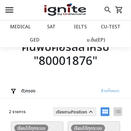
close
close
Skip
menu
search
shopping_cart
รถเข็น
to
Content
หน้าแรก
account_balance
MEDICAL
SAT
IELTS
CU‑TEST
เว็บไซต์อิกไนท์
power_settings_new
GED
ม.ต้น(EP)
ค้นพบคอร์สสำหรับ
"80001876"
โปรโมชั่น
local_offer
วางแผนการเรียน
import_contacts
เข้าสู่ระบบ
account_circle
ตัวกรอง
ล้างทั้งหมด
ลงทะเบียน
assignment
view_module
list
keyboard_arrow_up
2 รายการ
เรียงตามPosition
เรียนได้ทุกระบบ
เรียนได้ทุกระบบ