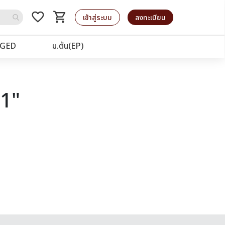
favorite_border
shopping_cart
รถเข็น
เข้าสู่ระบบ
ลงทะเบียน
GED
ม.ต้น(EP)
21"