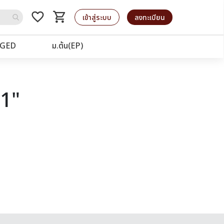
favorite_border
shopping_cart
รถเข็น
เข้าสู่ระบบ
ลงทะเบียน
GED
ม.ต้น(EP)
21"