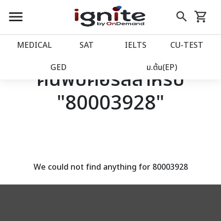
close
close
Skip
menu
search
shopping_cart
รถเข็น
to
Content
หน้าแรก
account_balance
MEDICAL
SAT
IELTS
CU‑TEST
เว็บไซต์อิกไนท์
power_settings_new
GED
ม.ต้น(EP)
ค้นพบคอร์สสำหรับ
"80003928"
โปรโมชั่น
local_offer
วางแผนการเรียน
import_contacts
เข้าสู่ระบบ
account_circle
We could not find anything for 80003928
ลงทะเบียน
assignment