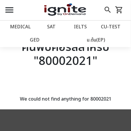
close
close
Skip
menu
search
shopping_cart
รถเข็น
to
Content
หน้าแรก
account_balance
MEDICAL
SAT
IELTS
CU‑TEST
เว็บไซต์อิกไนท์
power_settings_new
GED
ม.ต้น(EP)
ค้นพบคอร์สสำหรับ
"80002021"
โปรโมชั่น
local_offer
วางแผนการเรียน
import_contacts
เข้าสู่ระบบ
account_circle
We could not find anything for 80002021
ลงทะเบียน
assignment