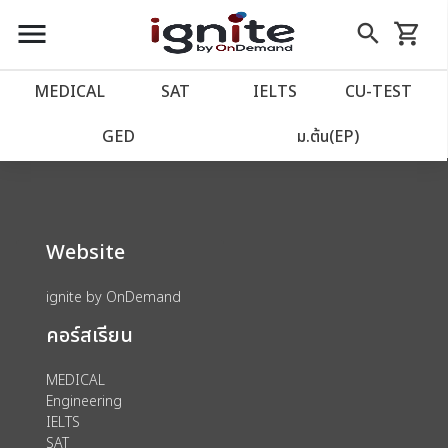
close
close
Skip
menu
search
shopping_cart
รถเข็น
to
Content
หน้าแรก
account_balance
MEDICAL
SAT
IELTS
CU‑TEST
We could not find anything for 80002756
เว็บไซต์อิกไนท์
power_settings_new
GED
ม.ต้น(EP)
โปรโมชั่น
local_offer
Website
วางแผนการเรียน
import_contacts
ignite by OnDemand
เข้าสู่ระบบ
account_circle
คอร์สเรียน
ลงทะเบียน
assignment
MEDICAL
Engineering
IELTS
SAT