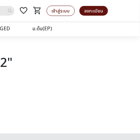
favorite_border
shopping_cart
รถเข็น
เข้าสู่ระบบ
ลงทะเบียน
GED
ม.ต้น(EP)
72"