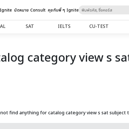
Skip
 Ignite
นัดหมาย Consult
คุยกับพี่ ๆ Ignite
to
Content
AL
SAT
IELTS
CU‑TEST
talog category view s sat
not find anything for catalog category view s sat subject t