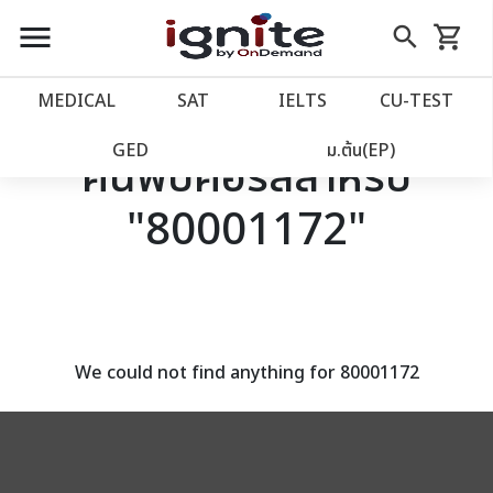
close
close
Skip
menu
search
shopping_cart
รถเข็น
to
Content
หน้าแรก
account_balance
MEDICAL
SAT
IELTS
CU‑TEST
เว็บไซต์อิกไนท์
power_settings_new
GED
ม.ต้น(EP)
ค้นพบคอร์สสำหรับ
"80001172"
โปรโมชั่น
local_offer
วางแผนการเรียน
import_contacts
เข้าสู่ระบบ
account_circle
We could not find anything for 80001172
ลงทะเบียน
assignment