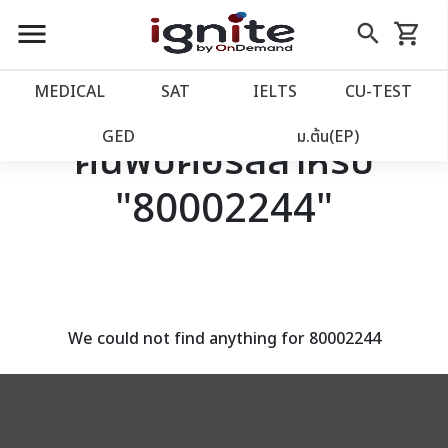
close
close
Skip
menu
search
shopping_cart
รถเข็น
to
Content
หน้าแรก
account_balance
MEDICAL
SAT
IELTS
CU‑TEST
เว็บไซต์อิกไนท์
power_settings_new
GED
ม.ต้น(EP)
ค้นพบคอร์สสำหรับ
"80002244"
โปรโมชั่น
local_offer
วางแผนการเรียน
import_contacts
เข้าสู่ระบบ
account_circle
We could not find anything for 80002244
ลงทะเบียน
assignment