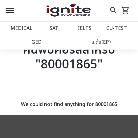
close
close
Skip
menu
search
shopping_cart
รถเข็น
to
Content
หน้าแรก
account_balance
MEDICAL
SAT
IELTS
CU‑TEST
เว็บไซต์อิกไนท์
power_settings_new
GED
ม.ต้น(EP)
ค้นพบคอร์สสำหรับ
"80001865"
โปรโมชั่น
local_offer
วางแผนการเรียน
import_contacts
เข้าสู่ระบบ
account_circle
We could not find anything for 80001865
ลงทะเบียน
assignment