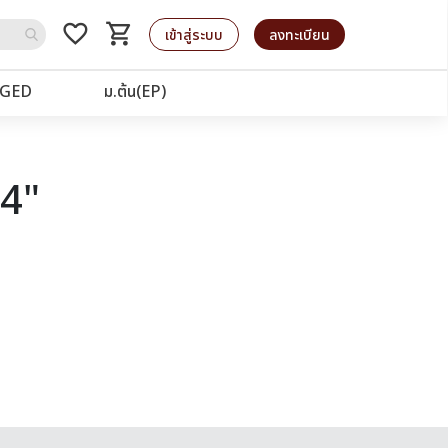
favorite_border
shopping_cart
รถเข็น
เข้าสู่ระบบ
ลงทะเบียน
GED
ม.ต้น(EP)
64"