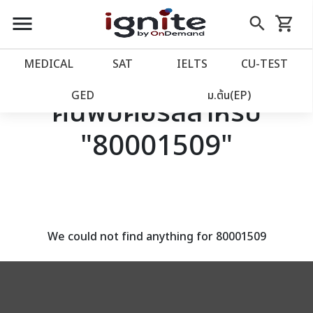
close
close
Skip
menu
search
shopping_cart
รถเข็น
to
Content
หน้าแรก
account_balance
MEDICAL
SAT
IELTS
CU‑TEST
เว็บไซต์อิกไนท์
power_settings_new
GED
ม.ต้น(EP)
ค้นพบคอร์สสำหรับ
"80001509"
โปรโมชั่น
local_offer
วางแผนการเรียน
import_contacts
เข้าสู่ระบบ
account_circle
We could not find anything for 80001509
ลงทะเบียน
assignment