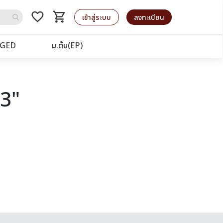
favorite_border
shopping_cart
รถเข็น
เข้าสู่ระบบ
ลงทะเบียน
GED
ม.ต้น(EP)
03"