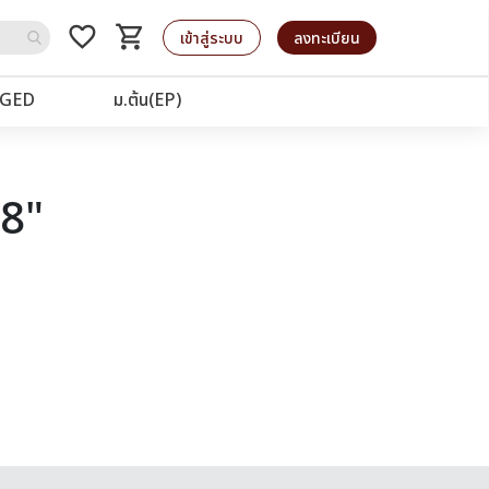
favorite_border
shopping_cart
รถเข็น
เข้าสู่ระบบ
ลงทะเบียน
GED
ม.ต้น(EP)
58"