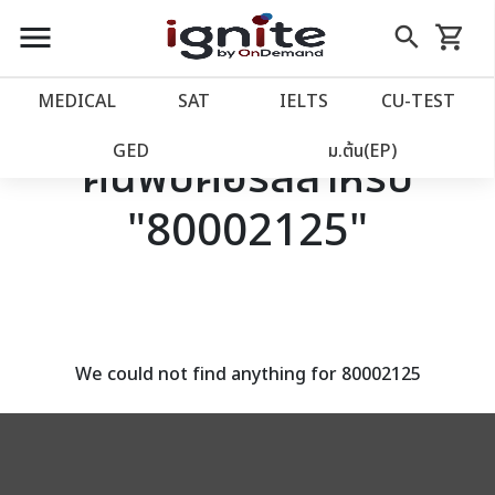
close
close
Skip
menu
search
shopping_cart
รถเข็น
to
Content
หน้าแรก
account_balance
MEDICAL
SAT
IELTS
CU‑TEST
เว็บไซต์อิกไนท์
power_settings_new
GED
ม.ต้น(EP)
ค้นพบคอร์สสำหรับ
"80002125"
โปรโมชั่น
local_offer
วางแผนการเรียน
import_contacts
เข้าสู่ระบบ
account_circle
We could not find anything for 80002125
ลงทะเบียน
assignment