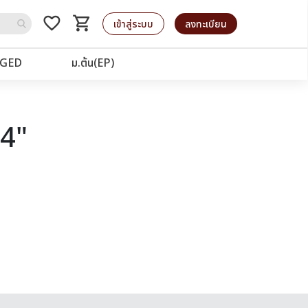
favorite_border
shopping_cart
รถเข็น
เข้าสู่ระบบ
ลงทะเบียน
GED
ม.ต้น(EP)
24"