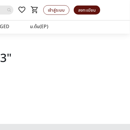
favorite_border
shopping_cart
รถเข็น
เข้าสู่ระบบ
ลงทะเบียน
GED
ม.ต้น(EP)
63"