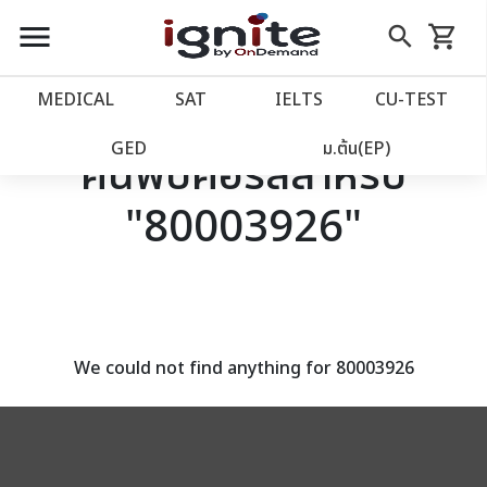
close
close
Skip
menu
search
shopping_cart
รถเข็น
to
Content
หน้าแรก
account_balance
MEDICAL
SAT
IELTS
CU‑TEST
เว็บไซต์อิกไนท์
power_settings_new
GED
ม.ต้น(EP)
ค้นพบคอร์สสำหรับ
"80003926"
โปรโมชั่น
local_offer
วางแผนการเรียน
import_contacts
เข้าสู่ระบบ
account_circle
We could not find anything for 80003926
ลงทะเบียน
assignment