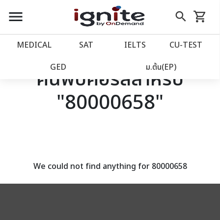
close
close
Skip
menu
search
shopping_cart
รถเข็น
to
Content
หน้าแรก
account_balance
MEDICAL
SAT
IELTS
CU‑TEST
เว็บไซต์อิกไนท์
power_settings_new
GED
ม.ต้น(EP)
ค้นพบคอร์สสำหรับ
"80000658"
โปรโมชั่น
local_offer
วางแผนการเรียน
import_contacts
เข้าสู่ระบบ
account_circle
We could not find anything for 80000658
ลงทะเบียน
assignment