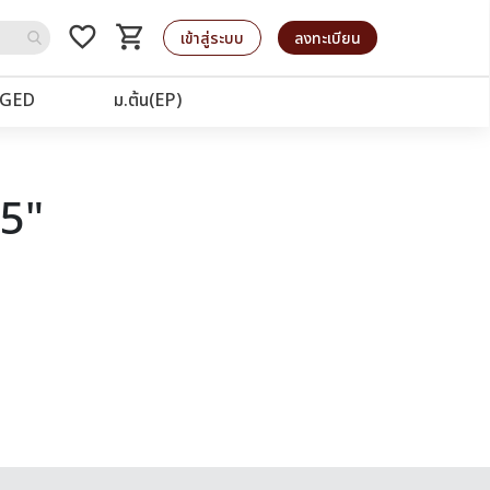
favorite_border
shopping_cart
รถเข็น
เข้าสู่ระบบ
ลงทะเบียน
GED
ม.ต้น(EP)
25"