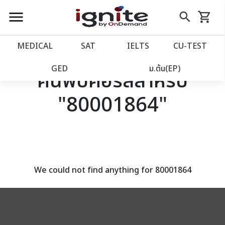
close
close
Skip
menu
search
shopping_cart
รถเข็น
to
Content
หน้าแรก
account_balance
MEDICAL
SAT
IELTS
CU‑TEST
เว็บไซต์อิกไนท์
power_settings_new
GED
ม.ต้น(EP)
ค้นพบคอร์สสำหรับ
"80001864"
โปรโมชั่น
local_offer
วางแผนการเรียน
import_contacts
เข้าสู่ระบบ
account_circle
We could not find anything for 80001864
ลงทะเบียน
assignment